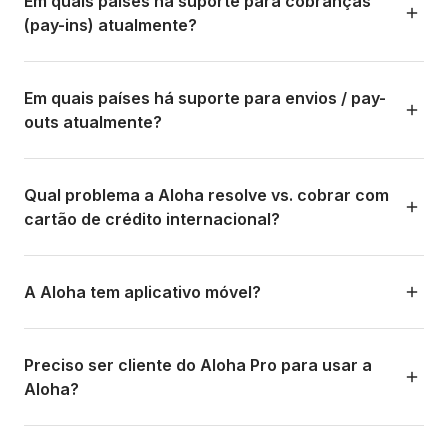
Em quais países há suporte para cobranças
mínima comissão, sem fricção, sem chargebacks e com
que precise receber pagamentos cross-border na
Rep. Dominicana, Costa Rica, Paraguai, entre outros.
(pay-ins) atualmente?
liquidação rápida.
América Latina pode se beneficiar da plataforma.
A Aloha aceita cobranças dos seguintes países e
moedas:
Em quais países há suporte para envios / pay-
outs atualmente?
País
Moeda
Método de pagamento
St
Atualmente a Aloha faz envios de forma automática e
Brasil
Reais
PIX
Dis
manual para os seguintes países:
Qual problema a Aloha resolve vs. cobrar com
cartão de crédito internacional?
Chile
Peso
Fintoc,
Dis
Tipo de saque
Países
Custo
chileno
Webpay/Transbank
(cartões bancários)
Os cartões de crédito internacionais têm vários
Banco local
Brasil, Colômbia, Chile,
—
problemas:
A Aloha tem aplicativo móvel?
Argentina, México
Argentina
Peso
QR, Modo, cartões
Dis
Comissões altas (3-5%+ por transação)
argentino
bancários, CVU (ARS),
Sim. A Aloha tem apps nativos para as duas plataformas:
Banco local
Peru
—
CVU (USD)
Risco de chargebacks e disputas
(USD)
Preciso ser cliente do Aloha Pro para usar a
Android:
https://play.google.com/store/apps/details?
Fricção para o cliente (muitos turistas do Brasil ou da
Aloha?
Colômbia
Peso
PSE, Nequi, Bre-B,
Dis
id=co.alohapay.alohapaymobile
SWIFT (USD
Mundo todo*
20 USD
Colômbia não têm cartão internacional)
colombiano
Bancolombia,
internacional)
por
iOS:
https://apps.apple.com/gt/app/aloha-
Davivienda
Não. A Aloha pode ser usado de forma totalmente
Prazos de liquidação longos (até 30 dias).
envio