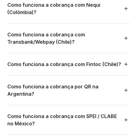
ano, e a confirmação é instantânea. É o método de
bancário da Colômbia. O cliente seleciona o banco, é
Como funciona a cobrança com Nequi
pagamento mais popular do Brasil, com mais de 150
redirecionado para a plataforma do banco para autorizar o
(Colômbia)?
milhões de usuários.
pagamento, e o dinheiro é transferido diretamente. É o
método de pagamento online mais usado na Colômbia. A
O Nequi é uma das wallets digitais mais populares da
confirmação pode levar de segundos a alguns minutos
Colômbia (do Bancolombia). Quando o cliente seleciona
Como funciona a cobrança com
dependendo do banco.
Nequi, recebe uma notificação push no app para aprovar
Transbank/Webpay (Chile)?
o pagamento. Uma vez aprovado, a confirmação é
instantânea. É muito popular entre os jovens e não exige
O Transbank é o processador de pagamentos dominante
conta bancária tradicional.
no Chile. Pelo Webpay, o cliente pode pagar com cartão
Como funciona a cobrança com Fintoc (Chile)?
de débito ou crédito local chileno. O fluxo é parecido com
um checkout online: o cliente insere os dados do cartão e
O Fintoc é uma plataforma de open banking no Chile que
confirma. É o padrão de pagamentos eletrônicos no Chile.
permite transferências bancárias diretas. O cliente
Como funciona a cobrança por QR na
autoriza o pagamento direto da conta bancária, sem
Argentina?
precisar inserir dados de cartão. É mais rápido e tem
comissões menores que os cartões. A experiência é
Na Argentina se usa o sistema de pagamentos com QR
fluida e a confirmação é rápida.
interoperável. O cliente escaneia um QR Code com o app
Como funciona a cobrança com SPEI / CLABE
do banco ou wallet (Mercado Pago, carteiras digitais,
no México?
etc.) e confirma o pagamento. É um método rápido, sem