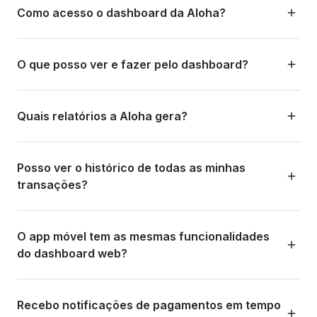
Como acesso o dashboard da Aloha?
Você pode acessar por app.alohapay.co (ou
pay.aloha.co) com seu e-mail e senha. Também pode
O que posso ver e fazer pelo dashboard?
usar o app móvel disponível no Google Play e na App
Store.
O dashboard permite: ver o saldo da sua wallet, criar e
enviar links de pagamento, monitorar todas as transações
Quais relatórios a Aloha gera?
em tempo real, gerenciar saques para sua conta bancária,
ver relatórios e estatísticas de cobranças, configurar seu
Relatórios detalhados de: transações (filtradas por data,
perfil e dados bancários, acessar carga em massa e
método, status, cliente), cobranças e liquidações,
Posso ver o histórico de todas as minhas
auto-pagamento, e exportar relatórios financeiros.
comissões detalhadas, taxa de câmbio aplicada, saldo da
transações?
wallet e atividade de saques. Todos os relatórios são
exportáveis em CSV/Excel para integração com sua
Sim. Todo o histórico de transações fica disponível no
contabilidade.
dashboard sem limite de tempo. Você pode buscar por
O app móvel tem as mesmas funcionalidades
data, valor, nome do cliente, referência, método de
do dashboard web?
pagamento ou status. Isso facilita a conciliação bancária e
o acompanhamento de clientes.
O app móvel foi feito para as operações mais frequentes:
criar links de pagamento, ver saldo, monitorar transações,
Recebo notificações de pagamentos em tempo