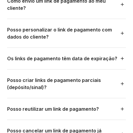
moeda local, etc.). Quando o cliente abre, ele vê
Como envio um link de pagamento ao meu
2) App móvel: mesmo processo, otimizado para celular.
automaticamente o equivalente na moeda local dele pela
cliente?
3) Via API: se você estiver integrado, pode gerar links
taxa de câmbio vigente. Isso simplifica sua operação:
programaticamente.
você define o preço na sua moeda e o cliente paga na
Você pode enviar o link por qualquer canal: WhatsApp (o
dele.
mais comum na LATAM), e-mail, SMS ou DM em redes
Posso personalizar o link de pagamento com
O link é gerado na hora e fica pronto para compartilhar.
sociais. Basta copiar o link e colar no canal de
dados do cliente?
comunicação que preferir. Alguns fluxos incluem envio
automatizado por WhatsApp ou e-mail diretamente da
Sim. Ao criar o link você pode adicionar: nome do cliente,
plataforma.
e-mail, número da reserva ou referência interna,
Os links de pagamento têm data de expiração?
descrição do serviço e observações. Isso facilita a
conciliação e melhora a experiência do cliente, que vê
Sim. Você pode configurar uma data de expiração para
suas informações na página de pagamento.
cada link. Se o cliente não pagar antes dessa data, o link é
Posso criar links de pagamento parciais
desativado automaticamente. Você também pode criar
(depósito/sinal)?
links sem expiração para pagamentos em aberto. Se um
link expirar, é fácil gerar um novo.
Sim. Você pode criar links por qualquer valor, seja o total
ou um pagamento parcial. Isso é muito comum no
Posso reutilizar um link de pagamento?
turismo, onde se cobra um percentual de sinal e o saldo
restante no check-in ou ao finalizar o serviço.
Cada link de pagamento é único e é desativado assim que
o pagamento é concluído com sucesso. Se você precisa
Posso cancelar um link de pagamento já