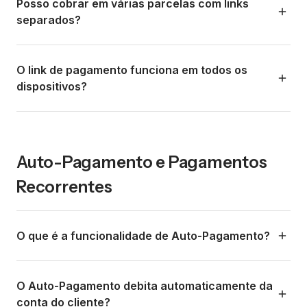
sucesso, ele é desativado automaticamente. Se o cliente
Posso cobrar em várias parcelas com links
tentar pagar de novo, verá uma mensagem indicando que
separados?
o pagamento já foi processado. Isso evita cobranças
duplicadas.
Sim. Você pode criar vários links de pagamento para o
mesmo cliente, cada um pelo valor da parcela
O link de pagamento funciona em todos os
correspondente. Também pode usar o Auto-Pagamento
dispositivos?
para automatizar o envio dos links nas datas combinadas.
Sim. A página de pagamento é responsiva e otimizada
para funcionar perfeitamente em smartphones, tablets e
desktops. Como a maioria dos pagamentos na LATAM é
Auto-Pagamento e Pagamentos
feita pelo celular, a experiência móvel é prioridade.
Recorrentes
O que é a funcionalidade de Auto-Pagamento?
O Auto-Pagamento permite automatizar a cobrança dos
seus clientes em datas ou eventos predefinidos. Em vez
O Auto-Pagamento debita automaticamente da
de gerar e enviar manualmente um link de pagamento
conta do cliente?