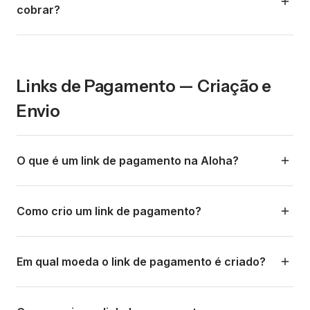
como o Stripe cobram 2,9%+ por cartão, e players cross-
cobrar?
border como dLocal e EBANX são voltados para grandes
empresas globais com taxas similares. A Aloha oferece
Sim. Use a calculadora pública em
tarifas competitivas especificamente para transferências
alohapay.co/calculadora. Informe o país de origem do
bancárias locais (sem chargebacks) e com integração
pagamento, o valor e o método, e a ferramenta mostra a
Links de Pagamento — Criação e
nativa ao ecossistema de turismo do Aloha Pro.
taxa de câmbio, a comissão e o valor líquido que você
Envio
receberia na sua wallet. É a melhor ferramenta para
demos e para o cliente entender o valor.
O que é um link de pagamento na Aloha?
É uma URL única que você gera na Aloha e compartilha
com seu cliente para que ele faça um pagamento.
Como crio um link de pagamento?
Quando o cliente abre o link, vê os métodos de
pagamento disponíveis para o país dele, escolhe o que
Você pode criar um link de pagamento por:
prefere e conclui o pagamento. Ele não precisa criar
Em qual moeda o link de pagamento é criado?
1) Dashboard web (app.alohapay.co): vá em 'Criar
conta, baixar apps, nem inserir dados de cartão (a menos
Pagamento', informe o valor, a moeda, uma descrição e,
que esse seja o método escolhido).
Você pode criar o link na moeda que quiser (USD, sua
opcionalmente, os dados do cliente.