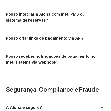
completos.
endpoints, autenticação, exemplos de código, webhooks,
status de pagamento e guias de integração.
Se você usa o Aloha Pro (CRM e channel manager da
Aloha.co), a integração com a Aloha é nativa e
Posso integrar a Aloha com meu PMS ou
automática. Você pode: gerar cobranças diretamente de
sistema de reservas?
uma reserva, automatizar o envio de links no momento da
confirmação, conciliar pagamentos com reservas
Sim. Pela API da Aloha você pode integrar os fluxos de
automaticamente, e ver todo o fluxo (reserva +
pagamento com qualquer PMS (Property Management
Posso criar links de pagamento via API?
pagamento) em um só lugar.
System), motor de reservas, ou sistema de gestão. A
integração mais direta é com o Aloha Pro, mas a API é
Sim. Um dos principais endpoints da API permite gerar
aberta para conectar com qualquer sistema.
links de pagamento programaticamente, especificando
Posso receber notificações de pagamento no
valor, moeda, descrição, dados do cliente e URL de
meu sistema via webhook?
callback. Consulte developers.alohapay.co para os
detalhes do endpoint.
Sim. Os webhooks da Aloha permitem receber
notificações em tempo real no seu servidor quando um
pagamento é concluído, falha ou expira. Isso é essencial
Segurança, Compliance e Fraude
para automatizar confirmações de reserva, envio de
vouchers, atualização de status no seu PMS, etc.
A Aloha é seguro?