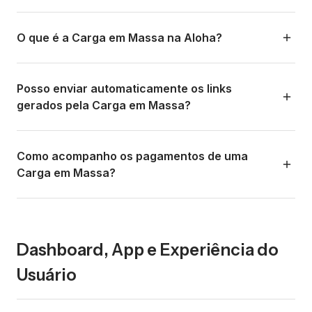
O que é a Carga em Massa na Aloha?
É a funcionalidade que permite criar vários links de
pagamento, cadastrar vários clientes, ou executar várias
Posso enviar automaticamente os links
operações de uma só vez subindo um arquivo CSV ou
gerados pela Carga em Massa?
Excel. Em vez de criar links um por um, você sobe um
arquivo com todos os dados e o sistema processa tudo
Sim. No momento de subir o arquivo, você pode escolher
automaticamente.
que os links sejam enviados automaticamente para o e-
Como acompanho os pagamentos de uma
mail ou WhatsApp do cliente indicado em cada linha. Isso
Carga em Massa?
economiza horas de trabalho manual em operações com
muitos clientes.
No dashboard você pode ver o status de toda a carga:
quantos links foram gerados, quantos já foram pagos,
quantos estão pendentes e quantos venceram. Você
Dashboard, App e Experiência do
pode filtrar e exportar esses relatórios. Também recebe
Usuário
notificações individuais por cada pagamento concluído.