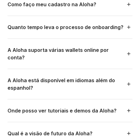
pay/id6756675174
independente. Qualquer negócio pode se cadastrar em
Como faço meu cadastro na Aloha?
A Aloha resolve tudo isso usando:
México
Peso
SPEI
Dis
Pelo app você pode gerar links de pagamento, monitorar
alohapay.co e começar a receber. No entanto, se você já
mexicano
Transferências bancárias diretas e instant payments, o
transações, verificar pagamentos, gerenciar saques para
usa o Aloha Pro, a integração é nativa e você pode
Você pode se cadastrar diretamente em app.alohapay.co
que elimina chargebacks, reduz custos e acelera a
sua conta bancária e administrar sua wallet.
automatizar todo o fluxo de cobrança → confirmação →
ou baixar o app. O processo inclui: criar sua conta com e-
Quanto tempo leva o processo de onboarding?
Estados
USD
USD ACH (via Plaid)
Dis
liquidação para 24 horas ou menos.
relatório sem sair da plataforma.
mail, completar a verificação de identidade (KYC/KYB
Unidos
conforme o tipo de conta), configurar sua conta bancária
O cadastro inicial leva menos de 5 minutos. A verificação
Bolívia
Bolivianos
QR
Dis
para saques, e pronto. Você pode começar a gerar links
KYC/KYB pode levar de algumas horas a 1-2 dias úteis
A Aloha suporta várias wallets online por
de pagamento no mesmo dia.
dependendo da documentação enviada. Uma vez
conta?
Peru
Soles
Yape
Em
verificado, você pode operar imediatamente.
Link:
https://app.alohapay.co/admin
Não. Atualmente a Aloha funciona com uma wallet na sua
Europa
EUR
Transferência bancária
Em
moeda local por conta criada. Se você precisa operar em
A Aloha está disponível em idiomas além do
mais de um país ou moeda (por exemplo USD e ARS),
espanhol?
Os negócios que recebem pagamentos podem estar em
deve criar contas Aloha separadas: uma com sua conta
qualquer país das Américas.
bancária nos EUA (USD) e outra com sua conta na
Sim. A plataforma suporta espanhol, inglês e português. A
Argentina (ARS). Cada conta opera de forma
experiência de pagamento que o cliente final vê se
Onde posso ver tutoriais e demos da Aloha?
independente com sua própria wallet.
adapta ao idioma do método de pagamento selecionado.
Você encontra conteúdo educativo em:
Qual é a visão de futuro da Aloha?
Documentação para desenvolvedores: