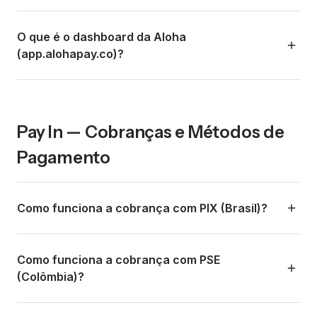
https://developers.alohapay.co
A visão é ser a infraestrutura de pagamentos nº 1 para
Site principal:
https://alohapay.co
turismo e comércio cross-border na América Latina. O
O que é o dashboard da Aloha
Site de login:
https://app.alohapay.co
roadmap inclui: expansão para mais países, pagamentos
(app.alohapay.co)?
com cartões internacionais, pagamentos recorrentes
Instagram:
https://www.instagram.com/alohapay.co/
avançados, uma API pública completa, transferências
É o painel de controle web onde você gerencia toda a sua
Calculadora:
https://alohapay.co/calculadora
wallet-to-wallet, multi-wallet por conta, e mais métodos
operação de pagamentos: criar links, ver transações em
Canal no YouTube:
https://www.youtube.com/@try_aloha
de pagamento locais.
tempo real, gerenciar sua wallet e saques, configurar seu
Pay In — Cobranças e Métodos de
perfil e contas bancárias, acessar relatórios financeiros,
Pagamento
carga em massa, auto-pagamento e mais. Você também
pode acessar por pay.aloha.co.
Como funciona a cobrança com PIX (Brasil)?
Quando você gera um link de pagamento para um cliente
brasileiro, ele vê um QR Code PIX ou uma chave PIX. Ele
Como funciona a cobrança com PSE
escaneia com o app do banco, confirma o pagamento e
(Colômbia)?
em segundos o dinheiro está na sua wallet da Aloha. O
PIX é gratuito para o pagador, funciona 24/7, 365 dias por
O PSE (Pagos Seguros en Línea) é o sistema de débito