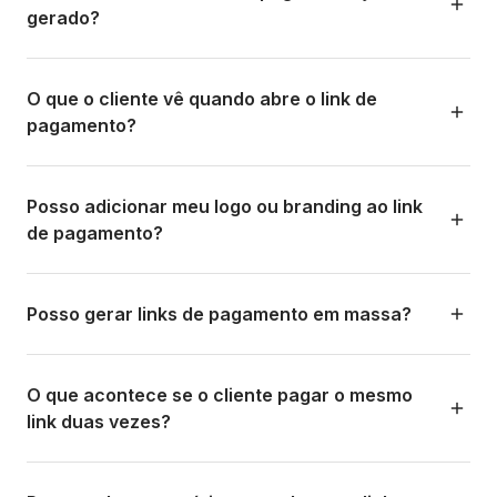
cobrar outro cliente ou por outro motivo, gera um novo
gerado?
link. Se o pagamento não foi concluído, o link continua
ativo e você pode reenviá-lo.
Sim. No dashboard você pode cancelar qualquer link de
pagamento pendente. Uma vez cancelado, se o cliente
O que o cliente vê quando abre o link de
tentar abrir verá uma mensagem de que o link não é mais
pagamento?
válido. Nenhuma comissão é gerada por links cancelados.
O cliente vê uma página de pagamento segura e
otimizada para celular com: o logo do seu negócio (se
Posso adicionar meu logo ou branding ao link
você configurou), a descrição do pagamento, o valor na
de pagamento?
moeda local dele, e os métodos de pagamento
disponíveis para o país. A experiência é limpa, rápida e
Sim. Você pode personalizar a experiência de pagamento
sem fricção.
com o logo e o nome do seu negócio para que seus
Posso gerar links de pagamento em massa?
clientes vejam uma experiência de marca consistente.
Isso é configurado na seção de perfil/branding do
Sim. A Aloha permite a criação em massa de links de
dashboard.
pagamento pela funcionalidade de carga em massa. Você
O que acontece se o cliente pagar o mesmo
sobe um arquivo CSV/Excel com os dados e o sistema
link duas vezes?
gera todos os links automaticamente. Veja a seção de
Operações em Massa para mais detalhes.
Não é possível. Assim que o link é concluído com