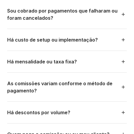
fale com o time comercial para uma cotação
precisa da disponibilidade imediata dos fundos.
Não. A Aloha se compromete com a transparência total.
Express: ~30 min (+1%)
personalizada.
Não há cobranças ocultas por conversão de moeda,
Sou cobrado por pagamentos que falharam ou
México · CLABE/SPEI — Wallet: minutos · Padrão: ≤24 h ·
custos de manutenção, nem taxas adicionais não
foram cancelados?
Express: ~30 min (+1%)
declaradas. A taxa de câmbio aplicada é a de mercado e
fica visível em cada transação. Você pode simular em
Não. A comissão só é cobrada por transações concluídas
alohapay.co/calculadora.
com sucesso. Se o pagamento falhar, for recusado pelo
Há custo de setup ou implementação?
banco, ou o cliente não concluir o processo, nenhuma
cobrança é gerada.
Não. A abertura de conta, o onboarding e a configuração
inicial são gratuitos. Não há custos de integração nem de
Há mensalidade ou taxa fixa?
setup técnico. Você só começa a pagar quando começa
a receber pagamentos.
O modelo base da Aloha não tem mensalidade. Você
opera sob um modelo 100% transacional. Para contas
As comissões variam conforme o método de
enterprise ou com necessidades especiais (SLA
pagamento?
garantido, suporte dedicado, etc.), podem existir planos
com taxa mensal que incluem benefícios adicionais.
Sim. Cada método de pagamento tem uma estrutura de
Consulte o time comercial.
custos diferente porque cada método de pagamento
Há descontos por volume?
funciona de forma diferente por trás. Por exemplo, o PIX
(Brasil) pode ter uma comissão diferente do PSE
Sim. A Aloha oferece tarifas preferenciais para negócios
(Colômbia) ou do Webpay (Chile). Use a calculadora para
com alto volume de transações. Quanto maior o volume