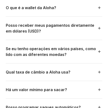
qualquer momento.
Há duas modalidades:
O que é a wallet da Aloha?
Modalidade
Tempo
Custo
É o seu saldo digital dentro da Aloha onde os pagamentos
Padrão
24 horas ou menos
0%
que você recebe são creditados. A wallet fica na sua
Posso receber meus pagamentos diretamente
moeda local (conforme a conta bancária cadastrada).
em dólares (USD)?
Instantâneo
~30 minutos
1%
Pela wallet você pode fazer saques para sua conta
bancária quando quiser. Lembre-se: cada conta Aloha
Sim, se você tiver uma conta bancária nos EUA. Você
Os prazos podem variar um pouco dependendo do banco
tem uma única wallet em uma moeda.
deve criar uma conta Aloha vinculada a essa conta
Se eu tenho operações em vários países, como
recebedor e do país.
bancária em USD. A Aloha converte automaticamente o
lido com as diferentes moedas?
pagamento do cliente (que paga na moeda local dele) e
credita na sua wallet em USD. Depois você saca para sua
Você deve criar contas Aloha separadas para cada
conta em dólares.
moeda/país onde opera. Por exemplo, se você tem um
Qual taxa de câmbio a Aloha usa?
hotel no México e outro na Argentina, precisa de uma
conta com seu banco mexicano (MXN) e outra com seu
A Aloha usa taxas de câmbio de mercado competitivas no
banco argentino (ARS). Cada conta opera de forma
momento da transação. A taxa é fixada no momento do
Há um valor mínimo para sacar?
independente com sua própria wallet. Multi-wallet em
pagamento para não haver surpresas. Você pode ver a
uma única conta está no roadmap.
taxa aplicada em cada transação no dashboard. A
O valor mínimo para enviar a terceiros é 50 USD. É
calculadora em alohapay.co/calculadora permite simular
sempre importante destacar que, quanto maior o valor
Posso programar saques automáticos?