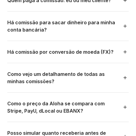
Quem paga a comissão: eu ou meu cliente?
ver o detalhe por método.
mensal, menor o percentual de comissão por transação.
Isso é negociado diretamente com o time comercial.
Por padrão, o negócio (você) absorve a comissão. O
cliente paga exatamente o valor que você indica no link
Há comissão para sacar dinheiro para minha
de pagamento. No entanto, você pode configurar para
conta bancária?
repassar a comissão ao cliente se o seu modelo de
negócio exigir, somando-a ao valor do link.
Os saques padrão (24 horas) não têm custo adicional
(0%). Só é cobrado 1% adicional se você optar pela
Há comissão por conversão de moeda (FX)?
liquidação express (~30 minutos).
O spread da taxa de câmbio está incluído na transação e
é competitivo em relação ao mercado. A Aloha mostra a
Como vejo um detalhamento de todas as
taxa de câmbio aplicada de forma transparente em cada
minhas comissões?
transação. Não é cobrada uma taxa adicional separada
por conversão.
No dashboard em app.alohapay.co você acessa relatórios
financeiros que detalham cada transação com: valor bruto
Como o preço da Aloha se compara com
cobrado, comissão da Aloha, taxa de câmbio aplicada e
Stripe, PayU, dLocal ou EBANX?
valor líquido creditado à sua wallet. Você também pode
exportar esses relatórios em CSV ou Excel.
A Aloha é otimizado para o caso de uso de turismo cross-
border com métodos locais. Processadores generalistas
Posso simular quanto receberia antes de