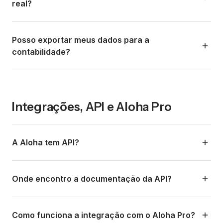
gerenciar saques e receber notificações push. Algumas
real?
funcionalidades avançadas como carga em massa ou
configurações avançadas são otimizadas para o
Sim. Você pode configurar notificações via push (app), e-
dashboard web.
mail e/ou webhook para cada pagamento concluído. As
Posso exportar meus dados para a
notificações incluem todos os detalhes da transação:
contabilidade?
valor, método, nome do cliente e referência.
Sim. Todos os relatórios são exportáveis em CSV e Excel.
Eles incluem o detalhe completo de cada transação: data,
valor bruto, comissão, taxa de câmbio, valor líquido,
Integrações, API e Aloha Pro
método de pagamento, dados do cliente e referência.
Ideal para seu contador ou sistema ERP.
A Aloha tem API?
Sim. A Aloha oferece uma API documentada em
developers.alohapay.co. Com a API você pode: gerar
Onde encontro a documentação da API?
links de pagamento programaticamente, receber
webhooks de confirmação de pagamento, consultar o
A documentação completa está em
status de transações, e automatizar fluxos de cobrança
https://developers.alohapay.co/.
Lá você encontra
Como funciona a integração com o Aloha Pro?