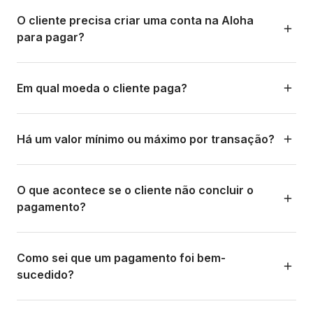
contato e amplamente adotado no país.
A CLABE é a Chave Bancária Padronizada do México. O
cliente faz uma transferência SPEI (Sistema de
O cliente precisa criar uma conta na Aloha
Pagamentos Eletrônicos Interbancários) usando o número
para pagar?
CLABE que a Aloha fornece. As transferências SPEI são
gratuitas para o pagador e a liquidação é quase imediata
Não. O cliente (pagador) não precisa se cadastrar nem
no horário bancário.
baixar nada. Ele simplesmente recebe um link de
Em qual moeda o cliente paga?
pagamento, seleciona o método preferido e conclui a
É importante entender e explicar que o valor a receber
transação usando o app do banco ou a wallet de
O cliente sempre paga na moeda local dele: BRL (reais),
deve ser exatamente o indicado no link; se passarem 2
costume. A experiência é zero fricção para o pagador.
COP (pesos colombianos), CLP (pesos chilenos), ARS
Há um valor mínimo ou máximo por transação?
minutos, esse valor pode mudar, e se não for idêntico até
(pesos argentinos), MXN (pesos mexicanos). A Aloha faz
o decimal, a cobrança será rejeitada e devolvida ao
a conversão automática e você recebe na sua moeda
Pay in
cliente.
local conforme a conta configurada.
O que acontece se o cliente não concluir o
País
pagamento?
Mínimo
Máximo
Se o cliente abrir o link mas não concluir o pagamento, a
transação fica em status 'pendente'. Você pode ver o
Como sei que um pagamento foi bem-
Chile
status no dashboard ou no app. Pode reenviar o link de
sucedido?
Brasil
pagamento ou gerar um novo. Nenhuma cobrança ou
Argentina
comissão é gerada por pagamentos não concluídos.
Você recebe uma notificação em tempo real (push, e-