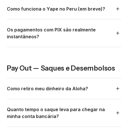
ou problemas temporários do banco. O link de pagamento
Atualmente a Aloha foca em métodos de pagamento do
continua ativo para nova tentativa.
Brasil, Colômbia, Chile, Argentina e México. Para clientes
Como funciona o Yape no Peru (em breve)?
dos EUA, Europa ou outras regiões, a opção de cartões
internacionais estará disponível em breve. Se você
O Yape é a wallet digital mais popular do Peru, com mais
precisa cobrar de clientes fora da LATAM hoje, pode usar
de 15 milhões de usuários. Quando for lançado na Aloha, o
Os pagamentos com PIX são realmente
outros métodos complementares enquanto essa
cliente poderá pagar escaneando um QR ou pelo app do
instantâneos?
funcionalidade é habilitada.
Yape, com confirmação instantânea. É o equivalente
peruano ao PIX em termos de adoção em massa.
Sim. O PIX opera 24/7, 365 dias por ano, com
confirmação em segundos (normalmente menos de 10
segundos). É regulado pelo Banco Central do Brasil e é
Pay Out — Saques e Desembolsos
um dos sistemas de pagamento instantâneo mais
avançados do mundo. Não há tempos de espera
bancários nem horários de corte.
Como retiro meu dinheiro da Aloha?
No dashboard (app.alohapay.co) ou no app móvel, você
vai até a seção de wallet, seleciona o valor que quer
Quanto tempo o saque leva para chegar na
sacar e confirma o saque para a conta bancária
minha conta bancária?
cadastrada. O processo é simples e você pode fazer a