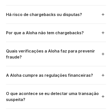
Sim. A Aloha usa criptografia de nível bancário (TLS 1.2+);
todos os dados sensíveis são criptografados em repouso
Há risco de chargebacks ou disputas?
e em trânsito. A plataforma segue padrões de segurança
da indústria financeira e trabalha somente com
Não. Essa é uma das maiores vantagens da Aloha. Ao
provedores de pagamento regulados em cada país.
usar métodos de pagamento baseados em transferências
Por que a Aloha não tem chargebacks?
bancárias diretas (PIX, PSE, SPEI, etc.), os pagamentos
são irrevogáveis uma vez confirmados. Não existem
Porque os métodos de pagamento que ele usa (PIX, PSE,
chargebacks como nos cartões de crédito. Isso elimina
Nequi, SPEI, QR, Fintoc) são transferências bancárias
Quais verificações a Aloha faz para prevenir
uma enorme dor de cabeça para negócios de turismo.
diretas e irrevogáveis. Diferente dos cartões de crédito,
fraude?
em que o titular pode disputar uma cobrança até 120 dias
depois, as transferências bancárias são definitivas uma
A Aloha implementa várias camadas de proteção:
vez confirmadas pelo banco emissor.
verificação KYC/KYB no onboarding, monitoramento de
A Aloha cumpre as regulações financeiras?
transações em tempo real, algoritmos de detecção de
padrões suspeitos, limites de transação por padrão, e
Sim. A Aloha opera em conformidade com as regulações
conformidade com as regulações antilavagem (AML) de
financeiras de cada país onde processa pagamentos.
O que acontece se eu detectar uma transação
cada país.
Trabalha com processadores de pagamento regulados e
suspeita?
licenciados em cada jurisdição, e cumpre normas de
prevenção à lavagem de dinheiro (AML) e conhecimento
Se você identificar uma transação suspeita, pode