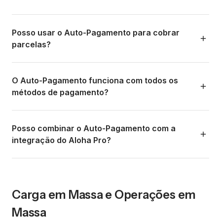
toda vez, você configura as regras e a Aloha gera e envia
o link ao cliente automaticamente. Ideal para pagamentos
Não. A Aloha não debita automaticamente da conta do
periódicos, parcelas, ou cobranças ligadas a eventos
cliente. O Auto-Pagamento gera e envia automaticamente
Posso usar o Auto-Pagamento para cobrar
(como a confirmação de uma reserva).
um link de pagamento que o cliente precisa aprovar e
parcelas?
concluir. Isso respeita a legislação de pagamentos de
cada país e garante que o cliente sempre autorize cada
Sim. Você pode configurar o Auto-Pagamento para enviar
transação.
links de pagamento mensais pelo valor de cada parcela.
O Auto-Pagamento funciona com todos os
Por exemplo, se você vende um pacote turístico em 3
métodos de pagamento?
parcelas, configura 3 Auto-Pagamentos mensais e o
sistema cuida do resto. Você recebe notificação quando
Sim. O link gerado pelo Auto-Pagamento mostra ao
cada parcela é paga.
cliente todos os métodos de pagamento disponíveis para
Posso combinar o Auto-Pagamento com a
o país dele, igual a um link de pagamento normal. O cliente
integração do Aloha Pro?
escolhe como pagar toda vez que recebe o link.
Sim. Se você usa o Aloha Pro, pode vincular o Auto-
Pagamento diretamente a eventos de reserva: enviar o
link automaticamente no momento da confirmação, X dias
Carga em Massa e Operações em
antes do check-in, ou no checkout para cobrar o saldo
Massa
restante. Tudo sem intervenção manual.