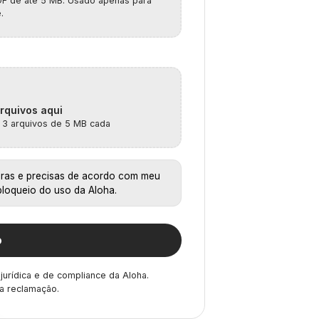
F de até 5 MB. Usado apenas para
.
arquivos aqui
 3 arquivos de 5 MB cada
iras e precisas de acordo com meu
bloqueio do uso da Aloha.
o
jurídica e de compliance da Aloha.
a reclamação.