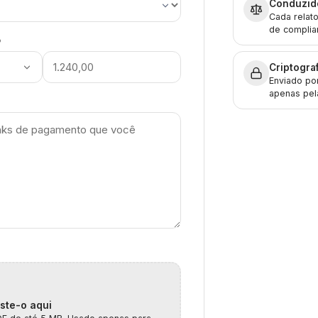
Conduzido
Cada relat
de complia
o
Criptogra
Enviado po
apenas pela
ste-o aqui