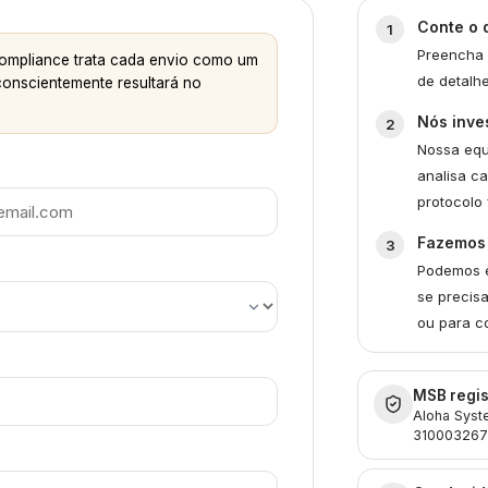
Conte o 
Preencha 
compliance trata cada envio como um
de detalhe
conscientemente resultará no
Nós inve
Nossa equ
analisa c
protocolo 
Fazemos
Podemos e
se precis
ou para co
MSB regis
Aloha Syst
31000326